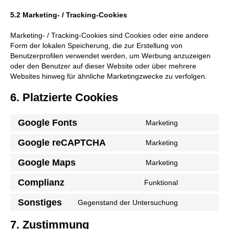
5.2 Marketing- / Tracking-Cookies
Marketing- / Tracking-Cookies sind Cookies oder eine andere
Form der lokalen Speicherung, die zur Erstellung von
Benutzerprofilen verwendet werden, um Werbung anzuzeigen
oder den Benutzer auf dieser Website oder über mehrere
Websites hinweg für ähnliche Marketingzwecke zu verfolgen.
6. Platzierte Cookies
Google Fonts
Marketing
Consent
to
Google reCAPTCHA
Marketing
Consent
service
to
google-
Google Maps
Marketing
Consent
service
fonts
to
google-
Complianz
Funktional
Consent
service
recaptcha
to
google-
Sonstiges
Gegenstand der Untersuchung
Consent
service
maps
to
complianz
7. Zustimmung
service